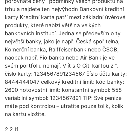
porovnáte ceny i podmínky všech produktů na
trhu a najdete ten nejvýhodn Bankovní kreditní
karty Kreditní karta patří mezi základní úvěrové
produkty, které nabízí většina velkých
bankovních institucí. Jedná se především o ty
největší banky, jako je např. Česká spořitelna,
Komerční banka, Raiffeisenbank nebo ČSOB,
naopak např. Fio banka nebo Air Bank je ve
svém portfoliu nemají. V ít s O Citi kartou 2 ".
číslo karty: 1234567891234567 číslo účtu karty:
8444444047 celkový kreditní limit: kód banky:
2600 hotovostní limit: konstantní symbol: 558
variabilní symbol: 1234567891 TIP: Své peníze
máte pod kontrolou – utratíte pouze tolik, kolik
na kartu vložíte.
2.2.11.