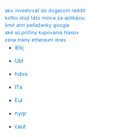
ako investovať do dogecoin reddit
koľko stojí táto minca za aplikáciu
limit atm peňaženky google
aké sú príčiny kupovania hlasov
cena meny ethereum dnes
iEkj
UbI
hdvo
lTa
EuI
nyqr
caut