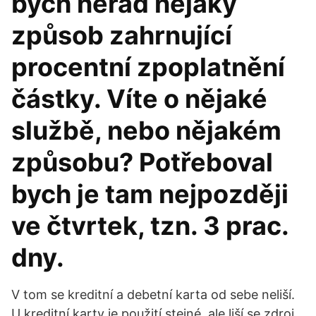
bych nerad nějaký
způsob zahrnující
procentní zpoplatnění
částky. Víte o nějaké
službě, nebo nějakém
způsobu? Potřeboval
bych je tam nejpozději
ve čtvrtek, tzn. 3 prac.
dny.
V tom se kreditní a debetní karta od sebe neliší.
U kreditní karty je použití stejné, ale liší se zdroj,