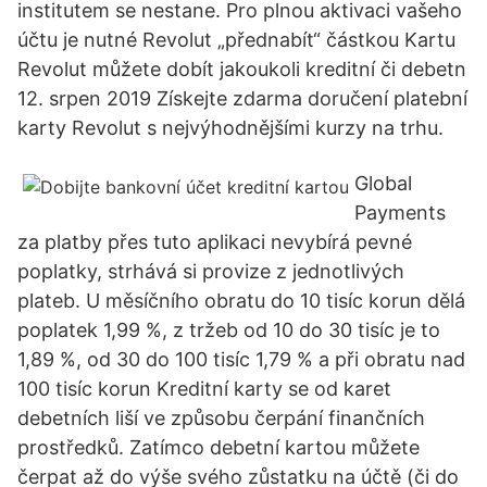
institutem se nestane. Pro plnou aktivaci vašeho
účtu je nutné Revolut „přednabít“ částkou Kartu
Revolut můžete dobít jakoukoli kreditní či debetn
12. srpen 2019 Získejte zdarma doručení platební
karty Revolut s nejvýhodnějšími kurzy na trhu.
Global
Payments
za platby přes tuto aplikaci nevybírá pevné
poplatky, strhává si provize z jednotlivých
plateb. U měsíčního obratu do 10 tisíc korun dělá
poplatek 1,99 %, z tržeb od 10 do 30 tisíc je to
1,89 %, od 30 do 100 tisíc 1,79 % a při obratu nad
100 tisíc korun Kreditní karty se od karet
debetních liší ve způsobu čerpání finančních
prostředků. Zatímco debetní kartou můžete
čerpat až do výše svého zůstatku na účtě (či do