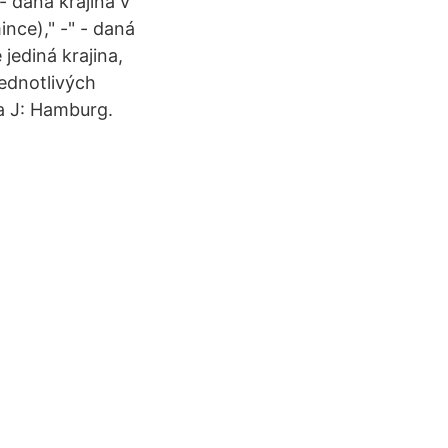
- daná krajina v
ce)," -" - daná
ediná krajina,
ednotlivých
 a J: Hamburg.