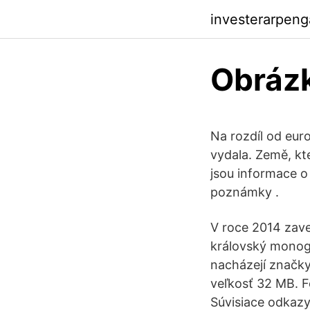
investerarpen
Obrázk
Na rozdíl od eur
vydala. Země, kt
jsou informace o
poznámky .
V roce 2014 zavedl
královský monog
nacházejí značky
veľkosť 32 MB. F
Súvisiace odkazy.