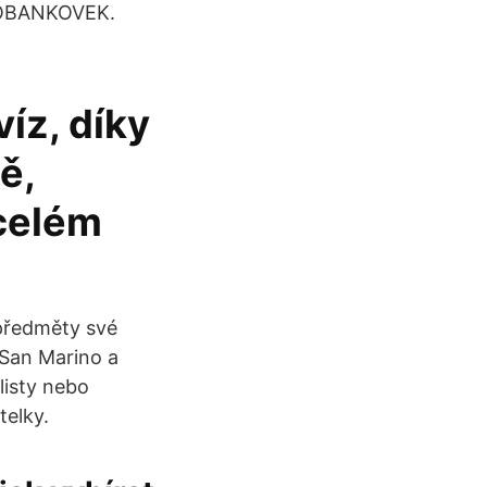
ROBANKOVEK.
íz, díky
ě,
 celém
 předměty své
 San Marino a
listy nebo
telky.