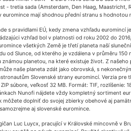
t - tretia sada (Amsterdam, Den Haag, Maastricht, 
y euromince mají shodnou přední stranu s hodnotou 
lade s pravidlami EÚ, kedy zmena vzhľadu euromincí j
dzajúci vzhľad bol v platnosti od roku 2002 do 2016, 
omince všetkých Země je třetí planeta naší sluneční
du od Slunce, od kterého je vzdálena v průměru 150 m
ou známou planetou, na které existuje život. Z naše
může naše planeta zdát jako obrovská, s nekonečn
stronautům Slovenské strany euromincí. Verzia pre t
IP súbore, veľkosť 32 MB. Formát: TIF, rozlíšenie: 
ánkach Nunofi nájdete vždy kompletný sortiment eur
k môžete doplniť do svojej zbierky obehové aj pamät
 samozrejme aj slovenské euromince.
gičan Luc Luycx, pracující v Královské mincovně v Bru