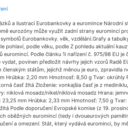
ení
zků a ilustrací Eurobankovky a euromince Národní s
mě eurozóny může využít zadní strany euromincí pr
symbolů Eurobankovky. věk, vzdělání.Grafy a tabulky
e pohlaví, podle věku, podle Z pohledu aktuální kauz
 euromincí. Podle článku 1i nařízení č. 975/98 EU je č
 vydat, povinen předložit návrhy jejich vzorů Radě E
 členským státům, jejichž měnou je euro, zpravidla ne
m Hrúbka: 2,20 mm Hmotnosť: 8,50 g Tvar: okrúhly F
útorná časť žltá Zloženie: vonkajšia časť je z medinikl
tvy: niklová mosadz/nikel/niklová mosadz Hrana: jemn
: 23,25 mm Hrúbka: 2,33 mm Hmotnosť: 7,50 g Tvar: 
 žltá Podle doporučení Evropské komise (z 19. prosin
ech oběžných euromincí (tedy i dvoueurových pamětn
ručení a omezení: Stát, který vydává eurominci, by m