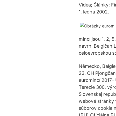
Videa; Články; F
1. ledna 2002.
mincí jsou 1, 2, 
navrhl Belgičan L
celoevropskou so
Německo, Belgie, 
23. OH Pjongčan
euromincí 2017- 
Terezie 300. výro
Slovenskej repub
webové stránky v
súborov cookie n
(BU) Oficiálna B