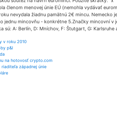
skou soutěž na návrh euromincí. Použité skratky:" x" 
la členom menovej únie EÚ (nemohla vydávať euromin
roku nevydala žiadnu pamätnú 2€ mincu. Nemecko je j
ko jednu mincovňu - konkrétne 5.Značky mincovní v j
sú: A: Berlín, D: Mníchov, F: Štutgart, G: Karlsruhe
ny v roku 2010
oby p&l
ada
nu na hotovosť crypto.com
 riaditeľa západnej únie
láre