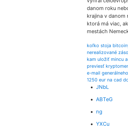
vyhrál celoevrop
danom roku nebo
krajina v danom 
ktorá má viac, a
mestách Nemecka 
koľko stoja bitcoi
nerealizované zás
kam uložiť mincu 
previesť kryptome
e-mail generálneho
1250 eur na cad do
JNbL
ABTeG
ng
YXCu