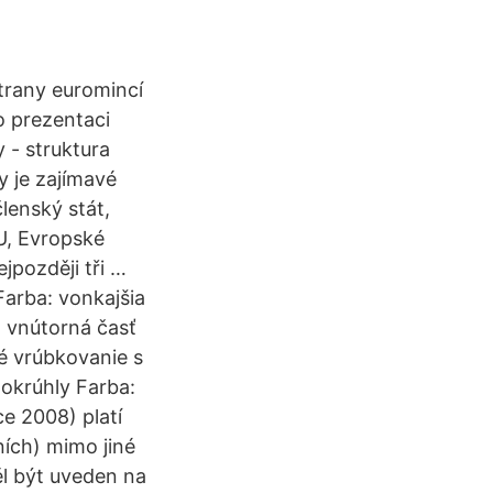
trany euromincí
o prezentaci
 - struktura
y je zajímavé
lenský stát,
U, Evropské
jpozději tři …
arba: vonkajšia
u, vnútorná časť
é vrúbkovanie s
okrúhly Farba:
ce 2008) platí
ích) mimo jiné
ěl být uveden na