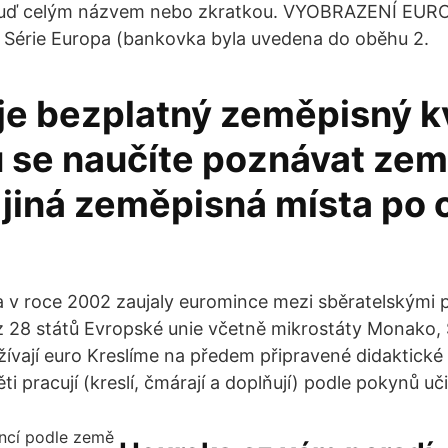
 buď celým názvem nebo zkratkou. VYOBRAZENÍ EU
 Série Europa (bankovka byla uvedena do oběhu 2.
je bezplatný zeměpisný kv
 se naučíte poznávat zem
 jiná zeměpisná místa po
 v roce 2002 zaujaly euromince mezi sběratelskými
z 28 států Evropské unie včetně mikrostáty Monako,
žívají euro Kreslíme na předem připravené didaktické 
ti pracují (kreslí, čmárají a doplňují) podle pokynů uči