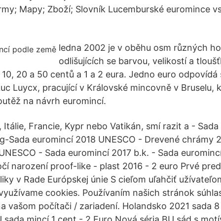
irmy; Mapy; Zboží; Slovník Lucemburské euromince v
ledna 2002 je v oběhu osm různých h
odlišujících se barvou, velikostí a tlou
5, 10, 20 a 50 centů a 1 a 2 eura. Jedno euro odpovídá
uc Luycx, pracující v Královské mincovně v Bruselu, k
utěž na návrh euromincí.
Itálie, Francie, Kypr nebo Vatikán, smí razit a - Sad
g-Sada euromincí 2018 UNESCO - Drevené chrámy 2
UNESCO - Sada euromincí 2017 b.k. - Sada eurominc
čí narození proof-like - plast 2016 - 2 euro Prvé pre
liky v Rade Európskej únie S cieľom uľahčiť užívateľ
yužívame cookies. Používaním našich stránok súhlas
a vašom počítači / zariadení. Holandsko 2021 sada 8 
U sada mincí 1 cent - 2 Euro Nová séria BU sád s mot