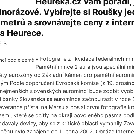
Heureka.cz vám poradí, 
norázové. Vybírejte si Roušky j
metrů a srovnávejte ceny z inte
a Heurece.
5 3.
v Fotografie z likvidace federálních mi
Pamětní mince 2 eura jsou speciální mi
státy eurozóny od Základní kámen pro pamětní euromi
ým Podle doporučení Evropské komise (z 19. prosinc
nejmenších slovenských euromincí bude zdobit vyob
 banky Slovenska se euromince začnou razit v roce 
verance přistál na Marsu a poslal první fotografie k
zemí, které se ocitly na okraji povoleného pásma podl
odávaly devizy, aby se z kritické oblasti vymanily Z
oběhu bylo zahájeno od 1. ledna 2002. Obráze Interne