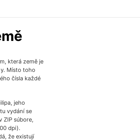
emě
m, která země je
ny. Místo toho
ého čísla každé
lipa, jeho
tu vydání se
v ZIP súbore,
00 dpi).
á, že existují