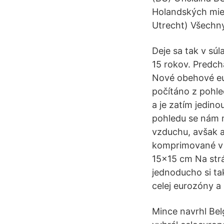
Holandských mies
Utrecht) Všechn
Deje sa tak v sú
15 rokov. Predchá
Nové obehové eur
počítáno z pohle
a je zatím jedin
pohledu se nám 
vzduchu, avšak a
komprimované v Z
15x15 cm Na str
jednoducho si ta
celej eurozóny a
Mince navrhl Bel