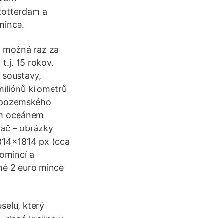
Rotterdam a
mince.
e možná raz za
t.j. 15 rokov.
 soustavy,
iliónů kilometrů
ho pozemského
ým oceánem
lač – obrázky
1814x1814 px (cca
omincí a
né 2 euro mince
selu, který