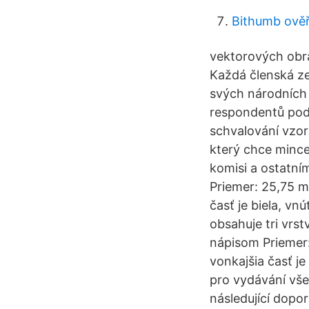
Bithumb ověř
vektorových obrá
Každá členská ze
svých národních 
respondentů podl
schvalování vzorů
který chce mince
komisi a ostatním
Priemer: 25,75 m
časť je biela, vn
obsahuje tri vrs
nápisom Priemer
vonkajšia časť je
pro vydávání vš
následující dopo