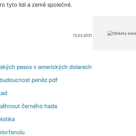
pro tyto lidi a země společné.
12.03.2021
ských pesos v amerických dolarech
budoucnost peněz pdf
kad
běhnout černého hada
iotika
hlorfenolu