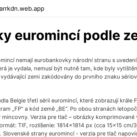
garrkdn.web.app
y euromincí podle z
omincí nemají eurobankovky národní stranu s uvedení
erá je vydala, nemusí být nutně tam, kde byly vytiště
 vydávající zemi zakódovány do prvního znaku sériov
a Belgie třetí sérii euromincí, které zobrazují krále Fi
ram „FP“ a kód země „BE“. Po obou stranách letopoč
 mincovny. Verzia pre tlač – obrázky komprimované 
ormát: TIF, rozlíšenie: 1814x1814 px (cca 15x15 cm/3
 Slovenské strany euromincí - verzia pre tlač napovíd