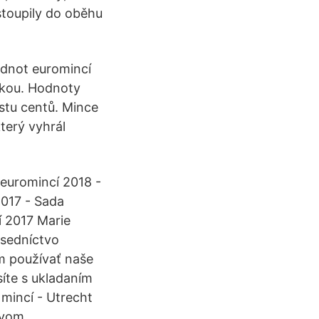
stoupily do oběhu
odnot euromincí
šťkou. Hodnoty
 stu centů. Mince
terý vyhrál
a euromincí 2018 -
017 - Sada
í 2017 Marie
dsedníctvo
om používať naše
íte s ukladaním
mincí - Utrecht
ívom