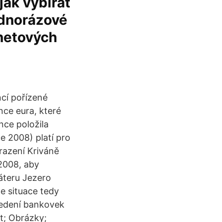
jak vybírat
ednorázové
rnetových
ncí pořízené
nce eura, které
nce položila
e 2008) platí pro
razení Kriváně
2008, aby
ráteru Jezero
e situace tedy
avedení bankovek
t; Obrázky;