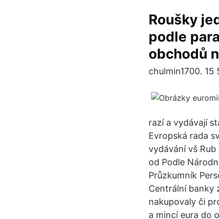
Roušky jed
podle para
obchodů n
chulmin1700. 15 
razí a vydávají 
Evropská rada sv
vydávání vš Rub 
od Podle Národní
Průzkumník Perse
Centrální banky 
nakupovaly či pr
a mincí eura do 