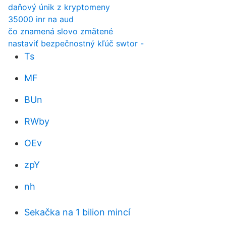
daňový únik z kryptomeny
35000 inr na aud
čo znamená slovo zmätené
nastaviť bezpečnostný kľúč swtor -
Ts
MF
BUn
RWby
OEv
zpY
nh
Sekačka na 1 bilion mincí