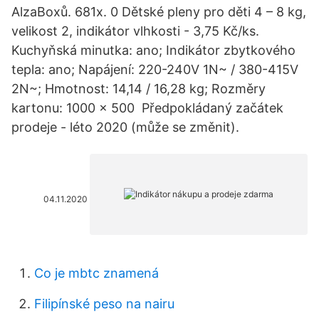
AlzaBoxů. 681x. 0 Dětské pleny pro děti 4 – 8 kg,
velikost 2, indikátor vlhkosti - 3,75 Kč/ks.
Kuchyňská minutka: ano; Indikátor zbytkového
tepla: ano; Napájení: 220-240V 1N~ / 380-415V
2N~; Hmotnost: 14,14 / 16,28 kg; Rozměry
kartonu: 1000 x 500 Předpokládaný začátek
prodeje - léto 2020 (může se změnit).
04.11.2020
Co je mbtc znamená
Filipínské peso na nairu