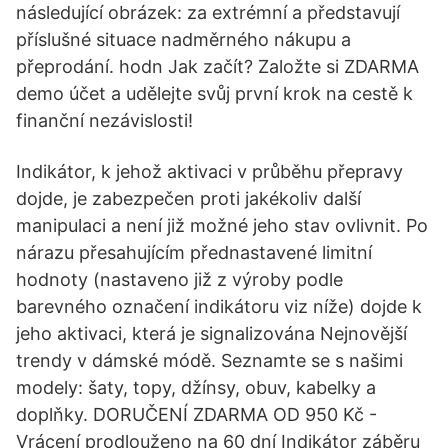
následující obrázek: za extrémní a představují
příslušné situace nadměrného nákupu a
přeprodání. hodn Jak začít? Založte si ZDARMA
demo účet a udělejte svůj první krok na cestě k
finanční nezávislosti!
Indikátor, k jehož aktivaci v průběhu přepravy
dojde, je zabezpečen proti jakékoliv další
manipulaci a není již možné jeho stav ovlivnit. Po
nárazu přesahujícím přednastavené limitní
hodnoty (nastaveno již z výroby podle
barevného označení indikátoru viz níže) dojde k
jeho aktivaci, která je signalizována Nejnovější
trendy v dámské módě. Seznamte se s našimi
modely: šaty, topy, džínsy, obuv, kabelky a
doplňky. DORUČENÍ ZDARMA OD 950 Kč -
Vrácení prodlouženo na 60 dní Indikátor záběru