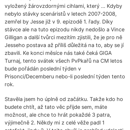
vyložený žárovzdornými cihlami, který … Kdyby
nebylo stávky scenáristů v letech 2007-2008,
zemřel by Jesse již v 9. epizodě 1. řady. Díky
stávce ale na tuto epizodu nikdy nedošlo a Vince
Gilligan a další tvůrci mezitím zjistili, že je pro ně
Jesseho postava až příliš důležitá na to, aby se jí
zbavili. Ke konci měsíce nás také čeká GIGA
Turnaj, tento svátek všech PvPkařů na CM letos
bude pořádán poslední týden v
Prisonci/Decemberu nebo-li poslední týden tento
rok.
Stavěla jsem ho úplně od začátku. Takže kdo ho
budete chtít, až tato věc přijde sem, máte
možnost, ale chce to hrát pokaždé 3 patra,
výjimečně 2. Někdy mi z celé věže padl 1