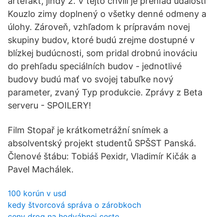
artefakt, jindy 2. V tejto chvíli je prehľad udalosti
Kouzlo zimy doplnený o všetky denné odmeny a
úlohy. Zároveň, vzhľadom k prípravám novej
skupiny budov, ktoré budú zrejme dostupné v
blízkej budúcnosti, som pridal drobnú inováciu
do prehľadu speciálních budov - jednotlivé
budovy budú mať vo svojej tabuľke nový
parameter, zvaný Typ produkcie. Zprávy z Beta
serveru - SPOILERY!
Film Stopař je krátkometrážní snímek a
absolventský projekt studentů SPŠST Panská.
Členové štábu: Tobiáš Pexidr, Vladimír Kičák a
Pavel Machálek.
100 korún v usd
kedy štvorcová správa o zárobkoch
ceny drog na hodvábnej ceste