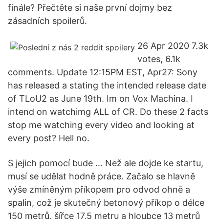
finále? Přečtěte si naše první dojmy bez
zásadních spoilerů.
26 Apr 2020 7.3k
votes, 6.1k
comments. Update 12:15PM EST, Apr27: Sony
has released a stating the intended release date
of TLoU2 as June 19th. Im on Vox Machina. I
intend on watchimg ALL of CR. Do these 2 facts
stop me watching every video and looking at
every post? Hell no.
S jejich pomocí bude … Než ale dojde ke startu,
musí se udělat hodně práce. Začalo se hlavně
výše zmíněným příkopem pro odvod ohně a
spalin, což je skutečný betonový příkop o délce
150 metrů, šířce 17,5 metru a hloubce 13 metrů