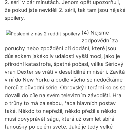
2. sérii v pár minutách. Jenom opět upozorňuji,
že pokud jste neviděli 2. sérii, tak tam jsou nějaké
spoilery.
(4) Nejsme
zodpovědní za
poruchy nebo zpoždění při dodání, které jsou
důsledkem jakékoliv události vyšší moci, jako je
přírodní katastrofa, špatné počasí, válka Sériový
vrah Dexter se vrátí v desetidílné minisérii. Zavítá
v ní do New Yorku a podle všeho se nedočkáme
herců z původní série. Obrovský literární kolos se
dovalil do cíle na svém televizním závodišti. Hra
o trůny to má za sebou, řada hlavních postav
také. Někdo to nepřežil, někdo přežil a někdo
musí dovyprávět ságu, která už osm let sbírá
fanoušky po celém světě. Jaké je tedy velké