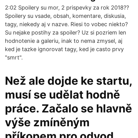
2:02 Spoilery su mor, 2 prispevky za rok 2018??
Spoilery su vsade, obsah, komentare, diskusia,
tagy, niekedy aj v nazve. Riesi to vobec niekto?
Su nejake postihy za spoiler? Uz si pozriem len
hodnotenie a galeriu, inak to nema zmysel, aj
ked je tazke ignorovat tagy, ked je casto prvy
"smrt".
Než ale dojde ke startu,
musí se udělat hodně
práce. Začalo se hlavně
výše zmíněným
příkopem pro odvod