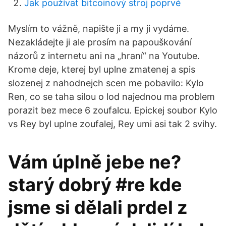
Jak používat bitcoinový stroj poprvé
Myslím to vážně, napište ji a my ji vydáme.
Nezakládejte ji ale prosím na papouškování
názorů z internetu ani na „hraní“ na Youtube.
Krome deje, kterej byl uplne zmatenej a spis
slozenej z nahodnejch scen me pobavilo: Kylo
Ren, co se taha silou o lod najednou ma problem
porazit bez mece 6 zoufalcu. Epickej soubor Kylo
vs Rey byl uplne zoufalej, Rey umi asi tak 2 svihy.
Vám úplně jebe ne?
starý dobrý #re kde
jsme si dělali prdel z