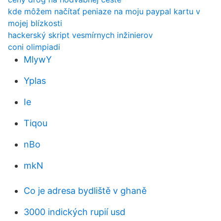
kde môžem načítať peniaze na moju paypal kartu v
mojej blízkosti
hackerský skript vesmírnych inžinierov
coni olimpiadi
MlywY
Yplas
Ie
Tiqou
nBo
mkN
Co je adresa bydliště v ghaně
3000 indických rupií usd