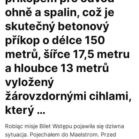
ohně a spalin, což je
skutečný betonový
příkop o délce 150
metrů, šířce 17,5 metru
a hloubce 13 metrů
vyložený
žárovzdornými cihlami,
který …
Robiąc misje Bilet Wstępu pojawiła się dziwna
sytuacja. Pojechałem do Maelstrom. Przed