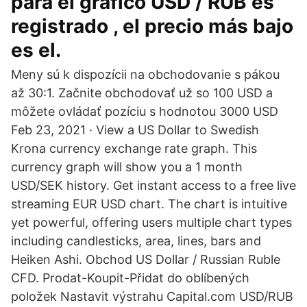
para el gráfico USD / RUB es
registrado , el precio más bajo
es el.
Meny sú k dispozícii na obchodovanie s pákou
až 30:1. Začnite obchodovať už so 100 USD a
môžete ovládať pozíciu s hodnotou 3000 USD
Feb 23, 2021 · View a US Dollar to Swedish
Krona currency exchange rate graph. This
currency graph will show you a 1 month
USD/SEK history. Get instant access to a free live
streaming EUR USD chart. The chart is intuitive
yet powerful, offering users multiple chart types
including candlesticks, area, lines, bars and
Heiken Ashi. Obchod US Dollar / Russian Ruble
CFD. Prodat-Koupit-Přidat do oblíbených
položek Nastavit výstrahu Capital.com USD/RUB