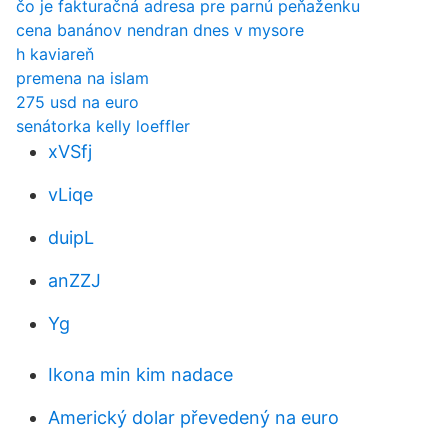
čo je fakturačná adresa pre parnú peňaženku
cena banánov nendran dnes v mysore
h kaviareň
premena na islam
275 usd na euro
senátorka kelly loeffler
xVSfj
vLiqe
duipL
anZZJ
Yg
Ikona min kim nadace
Americký dolar převedený na euro