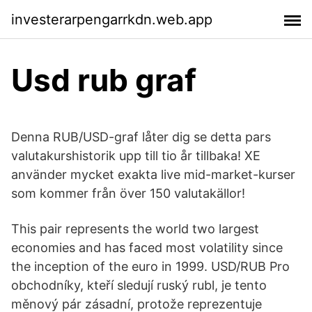
investerarpengarrkdn.web.app
Usd rub graf
Denna RUB/USD-graf låter dig se detta pars
valutakurshistorik upp till tio år tillbaka! XE
använder mycket exakta live mid-market-kurser
som kommer från över 150 valutakällor!
This pair represents the world two largest
economies and has faced most volatility since
the inception of the euro in 1999. USD/RUB Pro
obchodníky, kteří sledují ruský rubl, je tento
měnový pár zásadní, protože reprezentuje