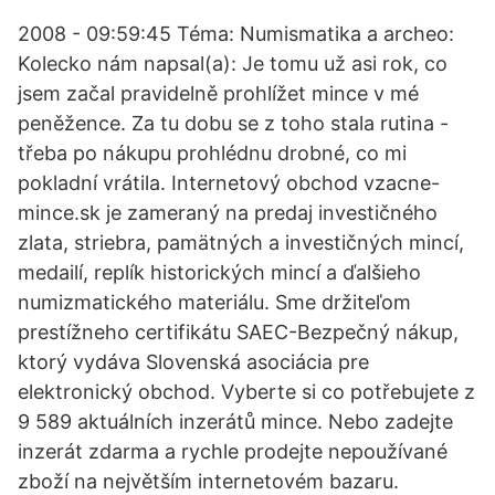
2008 - 09:59:45 Téma: Numismatika a archeo:
Kolecko nám napsal(a): Je tomu už asi rok, co
jsem začal pravidelně prohlížet mince v mé
peněžence. Za tu dobu se z toho stala rutina -
třeba po nákupu prohlédnu drobné, co mi
pokladní vrátila. Internetový obchod vzacne-
mince.sk je zameraný na predaj investičného
zlata, striebra, pamätných a investičných mincí,
medailí, replík historických mincí a ďalšieho
numizmatického materiálu. Sme držiteľom
prestížneho certifikátu SAEC-Bezpečný nákup,
ktorý vydáva Slovenská asociácia pre
elektronický obchod. Vyberte si co potřebujete z
9 589 aktuálních inzerátů mince. Nebo zadejte
inzerát zdarma a rychle prodejte nepoužívané
zboží na největším internetovém bazaru.