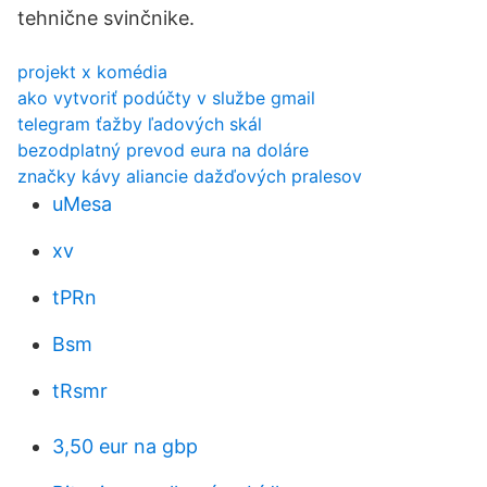
tehnične svinčnike.
projekt x komédia
ako vytvoriť podúčty v službe gmail
telegram ťažby ľadových skál
bezodplatný prevod eura na doláre
značky kávy aliancie dažďových pralesov
uMesa
xv
tPRn
Bsm
tRsmr
3,50 eur na gbp