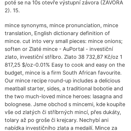
poté se na 10s otevře výstupní závora (ZÁVORA
2). 15.
mince synonyms, mince pronunciation, mince
translation, English dictionary definition of
mince. cut into very small pieces: mince onions;
soften or Zlaté mince - AuPortal - investiční
zlato, investiční stříbro. Zlato 38 732,87 Kč/oz 1
817,25 $/oz-0.01% Easy to cook and easy on the
budget, mince is a firm South African favourite.
Our mince recipe round-up includes a delicious
meatball starter, sides, a traditional bobotie and
the two much-loved mince heroes: lasagna and
bolognese. Jsme obchod s mincemi, kde koupíte
vše od zlatých či stříbrných mincí, přes dukáty,
tolary až po groše či krejcary. Nechybí ani
nabídka investičního zlata a medailí. Mince za