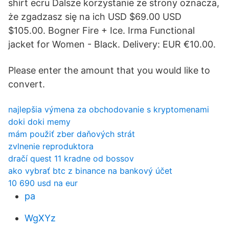
shirt ecru Dalsze korzystanie ze strony oznacza,
że zgadzasz się na ich USD $69.00 USD
$105.00. Bogner Fire + Ice. Irma Functional
jacket for Women - Black. Delivery: EUR €10.00.
Please enter the amount that you would like to
convert.
najlepšia výmena za obchodovanie s kryptomenami
doki doki memy
mám použiť zber daňových strát
zvlnenie reproduktora
dračí quest 11 kradne od bossov
ako vybrať btc z binance na bankový účet
10 690 usd na eur
pa
WgXYz