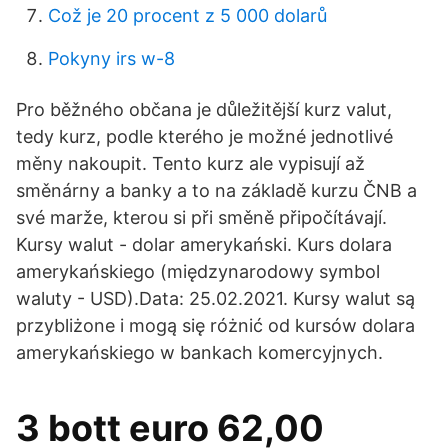
Což je 20 procent z 5 000 dolarů
Pokyny irs w-8
Pro běžného občana je důležitější kurz valut,
tedy kurz, podle kterého je možné jednotlivé
měny nakoupit. Tento kurz ale vypisují až
směnárny a banky a to na základě kurzu ČNB a
své marže, kterou si při směně připočítávají.
Kursy walut - dolar amerykański. Kurs dolara
amerykańskiego (międzynarodowy symbol
waluty - USD).Data: 25.02.2021. Kursy walut są
przybliżone i mogą się różnić od kursów dolara
amerykańskiego w bankach komercyjnych.
3 bott euro 62,00