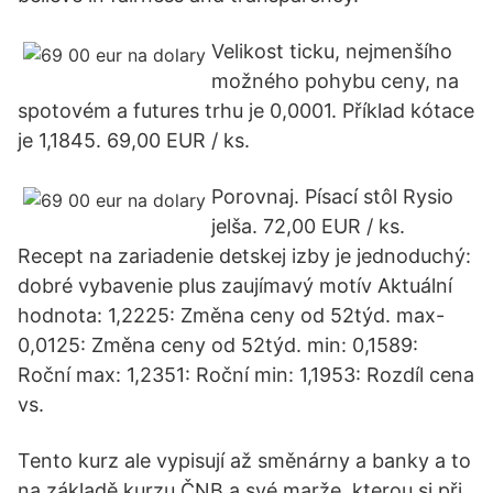
Velikost ticku, nejmenšího
možného pohybu ceny, na
spotovém a futures trhu je 0,0001. Příklad kótace
je 1,1845. 69,00 EUR / ks.
Porovnaj. Písací stôl Rysio
jelša. 72,00 EUR / ks.
Recept na zariadenie detskej izby je jednoduchý:
dobré vybavenie plus zaujímavý motív Aktuální
hodnota: 1,2225: Změna ceny od 52týd. max-
0,0125: Změna ceny od 52týd. min: 0,1589:
Roční max: 1,2351: Roční min: 1,1953: Rozdíl cena
vs.
Tento kurz ale vypisují až směnárny a banky a to
na základě kurzu ČNB a své marže, kterou si při