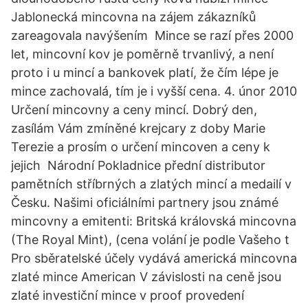
Jablonecká mincovna na zájem zákazníků
zareagovala navýšením Mince se razí přes 2000
let, mincovní kov je poměrně trvanlivý, a není
proto i u mincí a bankovek platí, že čím lépe je
mince zachovalá, tím je i vyšší cena. 4. únor 2010
Určení mincovny a ceny mincí. Dobrý den,
zasílám Vám zmíněné krejcary z doby Marie
Terezie a prosím o určení mincoven a ceny k
jejich Národní Pokladnice přední distributor
pamětních stříbrných a zlatých mincí a medailí v
Česku. Našimi oficiálními partnery jsou známé
mincovny a emitenti: Britská královská mincovna
(The Royal Mint), (cena volání je podle Vašeho t
Pro sběratelské účely vydává americká mincovna
zlaté mince American V závislosti na ceně jsou
zlaté investiční mince v proof provedení