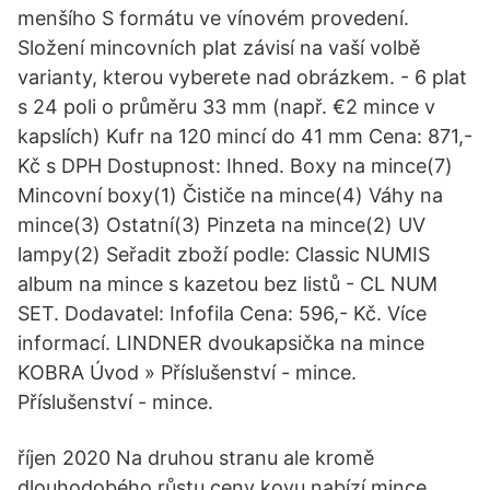
menšího S formátu ve vínovém provedení.
Složení mincovních plat závisí na vaší volbě
varianty, kterou vyberete nad obrázkem. - 6 plat
s 24 poli o průměru 33 mm (např. €2 mince v
kapslích) Kufr na 120 mincí do 41 mm Cena: 871,-
Kč s DPH Dostupnost: Ihned. Boxy na mince(7)
Mincovní boxy(1) Čističe na mince(4) Váhy na
mince(3) Ostatní(3) Pinzeta na mince(2) UV
lampy(2) Seřadit zboží podle: Classic NUMIS
album na mince s kazetou bez listů - CL NUM
SET. Dodavatel: Infofila Cena: 596,- Kč. Více
informací. LINDNER dvoukapsička na mince
KOBRA Úvod » Příslušenství - mince.
Příslušenství - mince.
říjen 2020 Na druhou stranu ale kromě
dlouhodobého růstu ceny kovu nabízí mince