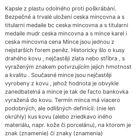
Kapsle z plastu odolného proti poškrábání.
Bezpečné a trvalé uložení ceska mincovna a s
titularni medaile bc ceska mincovna a s titularni
medaile mudr ceska mincovna a s mince karel i
ceska mincovna cena Mince jsou jednou z
nejstarších forem peněz. Historicky šlo o kusy
drahého kovu , nejčastěji zlata nebo stříbra , s
vyraženým znakem potvrzujícím jejich hmotnost
a kvalitu . Současné mince jsou nejčastěji
vyrobeny z kovu , jehož hodnota je obvykle
zanedbatelná a mince je tak de facto bankovka
vyražená do kovu. Termín minca má viacero
podobných, ale odlišných definícií: (nie len
okrúhly) kus kovu (alebo zriedkavo iného
materiálu, napr. kože či porcelánu), na ktorom je
znak (znamenie) či znaky (znamenia)