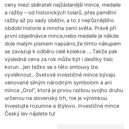
ceny mezi sběrateli nejžádanější mince, medaile
a ražby – od historických tolarů, přes pamětní
ražby až po sady oběživ, a to z nejrůznějšího
období historie a mnoha zemí světa. Právě při
první objednávce mince,nebo medaile je někde
dole malým písmem napsáno,že tímto nákupem
se zavazuji k odběru celé kolekce ….Takže pak
výsledná cena za rok může být i desítky tisíc
korun…jen težko se s této smlouvy lze
vyvléknout.. Svetové investičné mince bývajú
venované silným národným symbolom a ani
minca „Orol“, ktorá je prvou razbou svojho druhu
určenou na slovenský trh, nie je výnimkou.
Investujte rozumne a štýlovo. Investičné mince
Český lev nájdete tu!