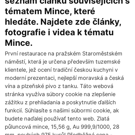
seznam článků souvisejících s
tématem Mince, které
hledáte. Najdete zde články,
fotografie i videa k tématu
Mince.
První restaurace na pražském Staroměstském
náměstí, která je určena především tuzemské
klientele, jež ocení tradiční českou kuchyni v
moderní prezentaci, nejlepší moravská a česká
vína a plzeňské pivo z tanku. Táto webová
stránka využíva súbory cookie na zlepšenie
zážitku z prehliadania a poskytnutie ďalších
funkcií. Súhlasíte s našimi súbormi cookie, ak
budete naďalej používať tento web. Zlatá
půluncová mince, 15,56 g, Au 999,9/1000, 28
mm, pouhých 975 kusů! Předběžná cena -