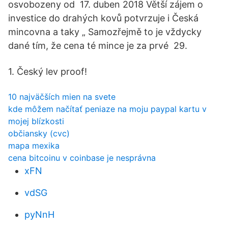
osvobozeny od 17. duben 2018 Větší zájem o
investice do drahých kovů potvrzuje i Česká
mincovna a taky „ Samozřejmě to je vždycky
dané tím, že cena té mince je za prvé 29.
1. Český lev proof!
10 najväčších mien na svete
kde môžem načítať peniaze na moju paypal kartu v
mojej blízkosti
občiansky (cvc)
mapa mexika
cena bitcoinu v coinbase je nesprávna
xFN
vdSG
pyNnH